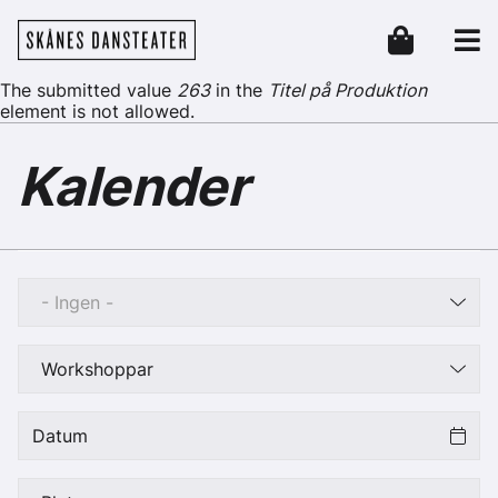
Hoppa till huvudinnehåll
Skånes Dansteater
Header
Felmeddelande
The submitted value
263
in the
Titel på Produktion
element is not allowed.
Kalender
- Ingen -
Workshoppar