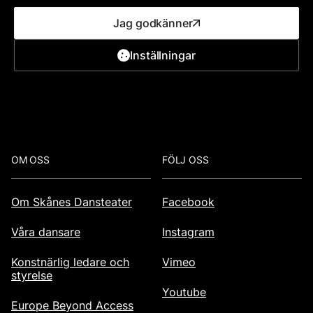
Jag godkänner
Inställningar
Se karta
Lokaltrafik
Footer
OM OSS
FÖLJ OSS
Om Skånes Dansteater
Facebook
Våra dansare
Instagram
Konstnärlig ledare och
Vimeo
styrelse
Youtube
Europe Beyond Access