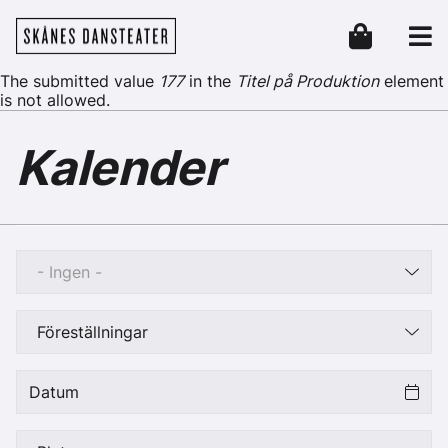
Hoppa till huvudinnehåll
Skånes Dansteater
Header
Felmeddelande
The submitted value
177
in the
Titel på Produktion
element
is not allowed.
Kalender
- Ingen -
Föreställningar