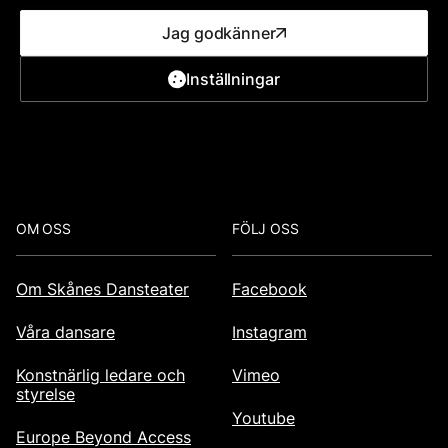
Jag godkänner
Inställningar
Se karta
Lokaltrafik
Footer
OM OSS
FÖLJ OSS
Om Skånes Dansteater
Facebook
Våra dansare
Instagram
Konstnärlig ledare och
Vimeo
styrelse
Youtube
Europe Beyond Access