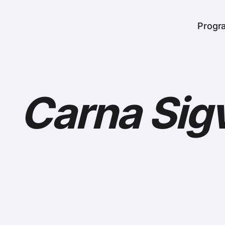
er
Heade
Progr
Carna Sig