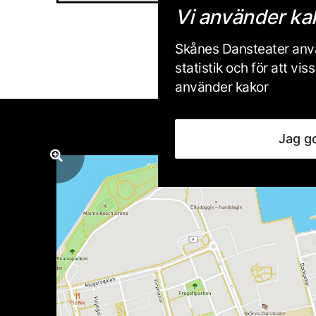
Vi använder ka
Skånes Dansteater anvä
statistik och för att v
använder kakor
Jag g