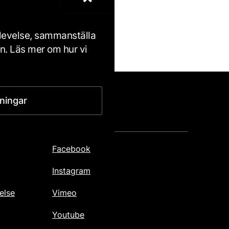
plevelse, sammanställa
ftspolicy
.
en. Läs mer om hur vi
lningar
FÖLJ OSS
Facebook
Instagram
else
Vimeo
Youtube