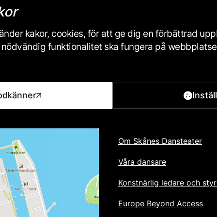
kor
Skicka
nder kakor, cookies, för att ge dig en förbättrad up
Skånes Dansteaters personuppgi
iss nödvändig funktionalitet ska fungera på webbplats
odkänner
Instäl
Footer
OM OSS
Om Skånes Dansteater
Våra dansare
Konstnärlig ledare och styr
Europe Beyond Access