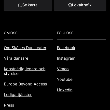
Se karta
Lokaltrafik
Footer
OM OSS
FÖLJ OSS
Om Skånes Dansteater
Facebook
Våra dansare
Instagram
Konstnärlig ledare och
Vimeo
styrelse
Youtube
Europe Beyond Access
LinkedIn
Lediga tjänster
Press