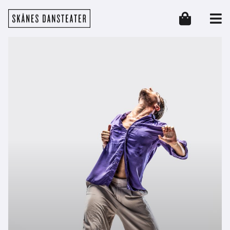
Hoppa till huvudinnehåll
Skånes Dansteater
Header