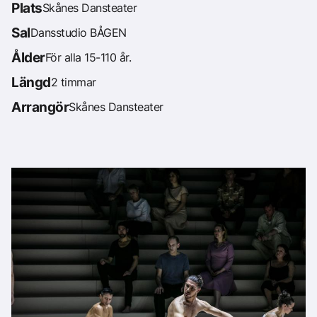
Plats
Skånes Dansteater
Sal
Dansstudio BÅGEN
Ålder
För alla 15-110 år.
Längd
2 timmar
Arrangör
Skånes Dansteater