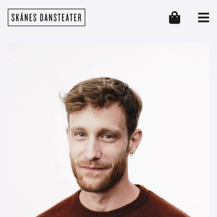
Hoppa till huvudinnehåll
Skånes Dansteater
Header