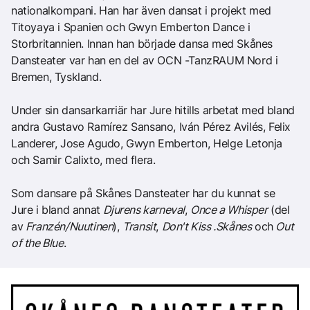
nationalkompani. Han har även dansat i projekt med
Titoyaya i Spanien och Gwyn Emberton Dance i
Storbritannien. Innan han började dansa med Skånes
Dansteater var han en del av OCN -TanzRAUM Nord i
Bremen, Tyskland.
Under sin dansarkarriär har Jure hitills arbetat med bland
andra Gustavo Ramírez Sansano, Iván Pérez Avilés, Felix
Landerer, Jose Agudo, Gwyn Emberton, Helge Letonja
och Samir Calixto, med flera.
Som dansare på Skånes Dansteater har du kunnat se
Jure i bland annat
Djurens karneval
,
Once a Whisper
(del
av
Franzén/Nuutinen
),
Transit
,
Don't Kiss .Skånes
och
Out
of the Blue
.