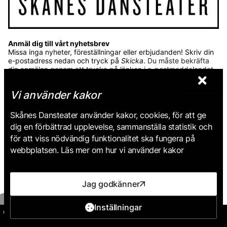
Anmäl dig till vårt nyhetsbrev
Missa inga nyheter, föreställningar eller erbjudanden! Skriv din
e-postadress nedan och tryck på
Skicka
.
Du måste bekräfta
din anmälan genom att trycka på länken i e-postmeddelandet
du snart får av oss.
Vi använder kakor
E-post
Skånes Dansteater använder kakor, cookies, för att ge
dig en förbättrad upplevelse, sammanställa statistik och
för att viss nödvändig funktionalitet ska fungera på
Skicka
webbplatsen. Läs mer om hur vi använder kakor
Skånes Dansteaters personuppgiftspolicy
.
Jag godkänner
Inställningar