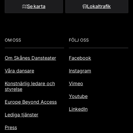
Se karta
Lokaltrafik
Footer
OM OSS
FÖLJ OSS
Om Skånes Dansteater
Facebook
Våra dansare
Instagram
Konstnärlig ledare och
Vimeo
styrelse
Youtube
Europe Beyond Access
LinkedIn
Lediga tjänster
Press