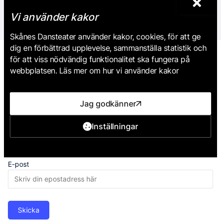
Vi använder kakor
Skånes Dansteater använder kakor, cookies, för att ge
dig en förbättrad upplevelse, sammanställa statistik och
för att viss nödvändig funktionalitet ska fungera på
webbplatsen. Läs mer om hur vi använder kakor
Jag godkänner
Anmäl dig till vårt nyhetsbrev
Missa inga nyheter, föreställningar eller erbjudanden! Skriv din
Inställningar
e-postadress nedan och tryck på
Skicka
.
Du måste bekräfta
din anmälan genom att trycka på länken i e-postmeddelandet
du snart får av oss.
E-post
Skicka