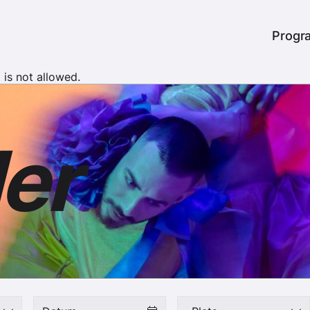
er
Heade
Progr
is not allowed.
er