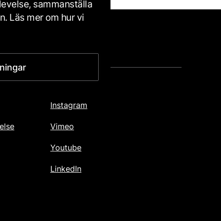
plevelse, sammanställa
en. Läs mer om hur vi
FÖLJ OSS
lningar
Facebook
Instagram
else
Vimeo
Youtube
LinkedIn