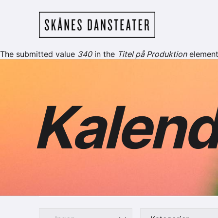
Hoppa till huvudinnehåll
Skånes Dansteat
Felmeddelande
The submitted value
340
in the
Titel på Produktion
element 
Kalend