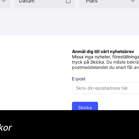
Plats
Anmäl dig till vårt nyhetsbrev
Missa inga nyheter, föreställnin
tryck på
Skicka
.
Du måste bekräf
postmeddelandet du snart får av
E-post
Skicka
Skånes Dansteaters personuppgi
kor