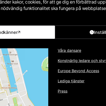
nder kakor, cookies, för att ge dig en förbättrad up
iss nödvändig funktionalitet ska fungera på webbplats
Footer
OM OSS
odkänner
Instäl
Om Skånes Dansteater
Våra dansare
Konstnärlig ledare och styr
Europe Beyond Access
Lediga tjänster
Press