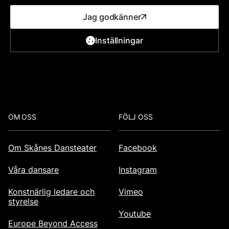
Jag godkänner
Inställningar
Se karta
Lokaltrafik
Footer
OM OSS
FÖLJ OSS
Om Skånes Dansteater
Facebook
Våra dansare
Instagram
Konstnärlig ledare och
Vimeo
styrelse
Youtube
Europe Beyond Access