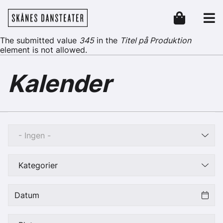
Hoppa till huvudinnehåll
Skånes Dansteater
Header
Felmeddelande
The submitted value
345
in the
Titel på Produktion
element is not allowed.
Kalender
- Ingen -
Kategorier