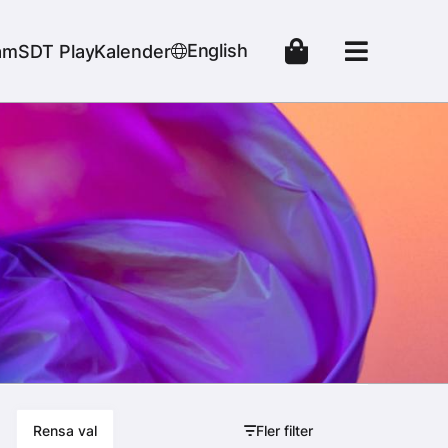
r
English
am
SDT Play
Kalender
Fler filter