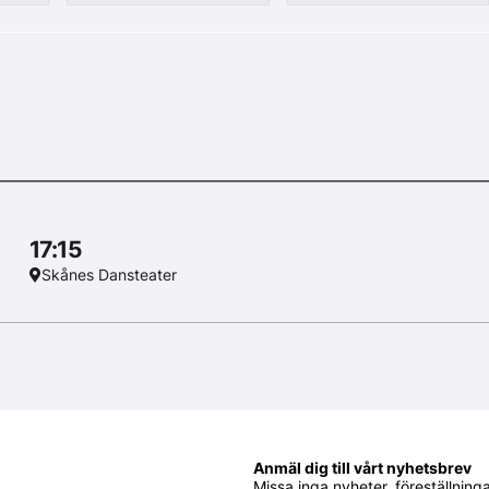
17:15
Skånes Dansteater
Anmäl dig till vårt nyhetsbrev
Missa inga nyheter, föreställnin