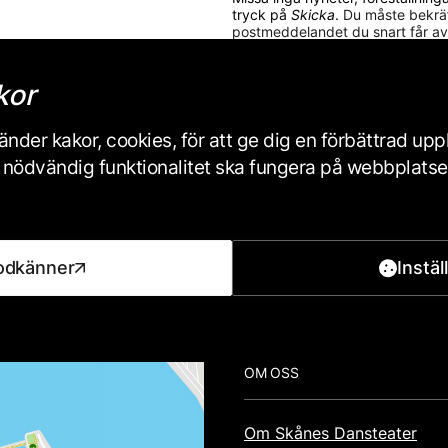
tryck på
Skicka
.
Du måste bekräf
postmeddelandet du snart får av
E-post
kor
nder kakor, cookies, för att ge dig en förbättrad up
Skicka
iss nödvändig funktionalitet ska fungera på webbplats
Skånes Dansteaters personuppgi
odkänner
Instäl
Footer
OM OSS
Om Skånes Dansteater