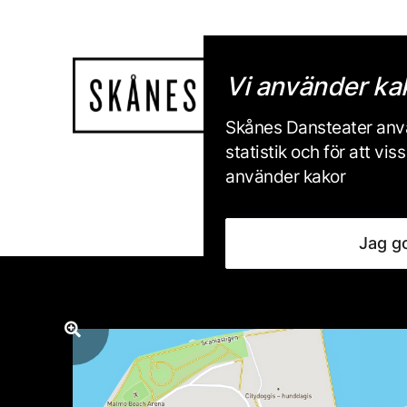
Vi använder ka
Skånes Dansteater anvä
statistik och för att v
använder kakor
Jag g