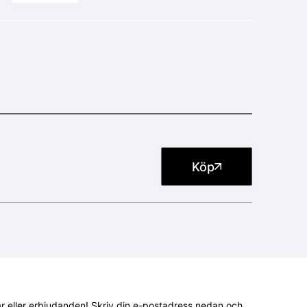
Köp
gar eller erbjudanden! Skriv din e-postadress nedan och