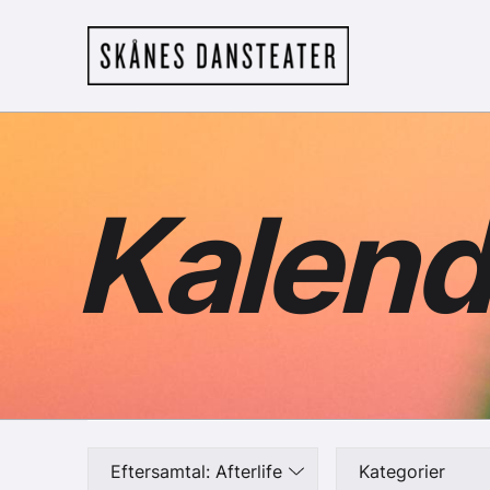
Hoppa till huvudinnehåll
Skånes Dansteat
Kalend
Eftersamtal: Afterlife
Kategorier