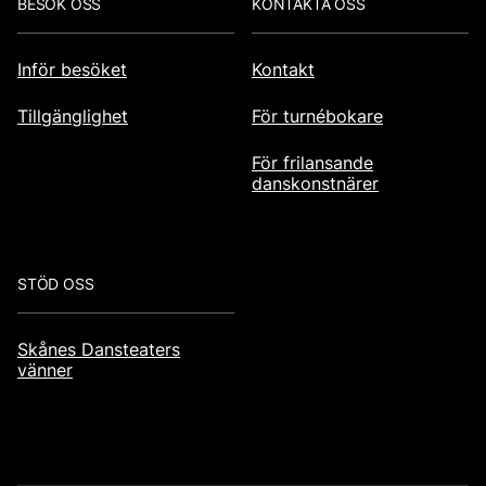
BESÖK OSS
KONTAKTA OSS
Inför besöket
Kontakt
Tillgänglighet
För turnébokare
För frilansande
danskonstnärer
STÖD OSS
Skånes Dansteaters
vänner