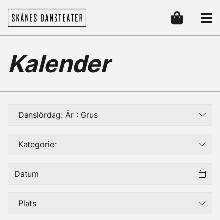
Hoppa till huvudinnehåll
Skånes Dansteater
Header
Kalender
Danslördag: Är : Grus
Kategorier
Plats