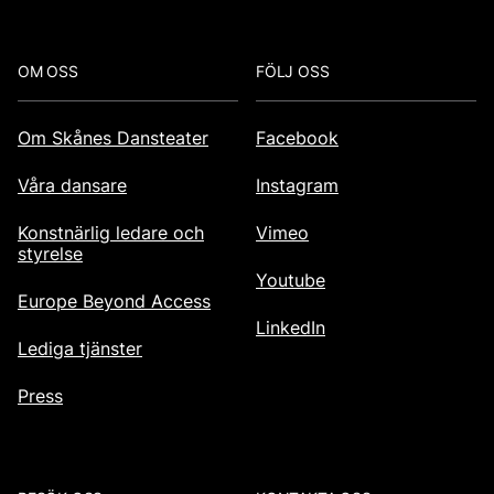
Footer
OM OSS
FÖLJ OSS
Om Skånes Dansteater
Facebook
Våra dansare
Instagram
Konstnärlig ledare och
Vimeo
styrelse
Youtube
Europe Beyond Access
LinkedIn
Lediga tjänster
Press