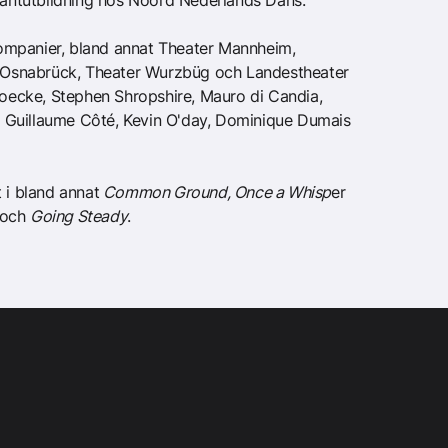
tikantutbildning hos Noord Nederlands Dans.
kompanier, bland annat Theater Mannheim,
r Osnabrück, Theater Wurzbüg och Landestheater
oecke, Stephen Shropshire, Mauro di Candia,
, Guillaume Côté, Kevin O'day, Dominique Dumais
 i bland annat
Common Ground, Once a Whisp
er
och
Going Steady
.