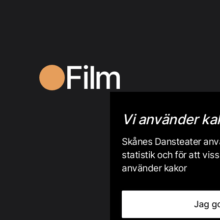
Film
Vi använder ka
Skånes Dansteater anvä
statistik och för att v
använder kakor
Jag g