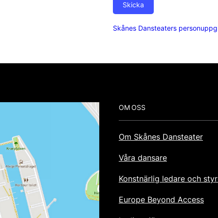
Skicka
Skånes Dansteaters personuppgi
Footer
OM OSS
Om Skånes Dansteater
Våra dansare
Konstnärlig ledare och styr
Europe Beyond Access