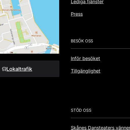
Lediga tjänster
Press
BESÖK OSS
Inför besöket
Lokaltrafik
Tillgänglighet
STÖD OSS
Skånes Dansteaters vänne