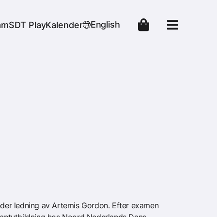
r
English
am
SDT Play
Kalender
nder ledning av Artemis Gordon. Efter examen