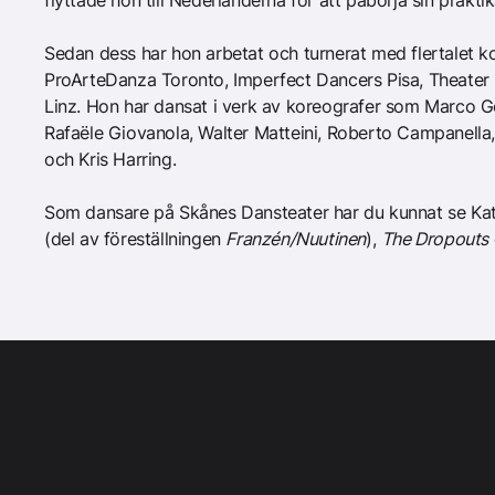
flyttade hon till Nederländerna för att påbörja sin prak
Sedan dess har hon arbetat och turnerat med flertalet 
ProArteDanza Toronto, Imperfect Dancers Pisa, Theate
Linz. Hon har dansat i verk av koreografer som Marco G
Rafaële Giovanola, Walter Matteini, Roberto Campanella
och Kris Harring.
Som dansare på Skånes Dansteater har du kunnat se Kat
(del av föreställningen
Franzén/Nuutinen
),
The Dropouts