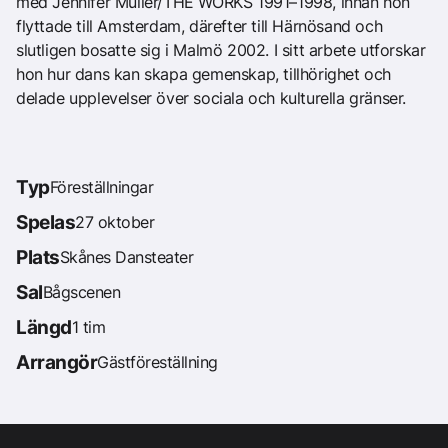
med Jennifer Muller/THE WORKS 1991–1998, innan hon
flyttade till Amsterdam, därefter till Härnösand och
slutligen bosatte sig i Malmö 2002. I sitt arbete utforskar
hon hur dans kan skapa gemenskap, tillhörighet och
delade upplevelser över sociala och kulturella gränser.
Typ
Föreställningar
Spelas
27 oktober
Plats
Skånes Dansteater
Sal
Bågscenen
Längd
1 tim
Arrangör
Gästföreställning