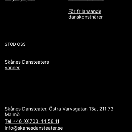
För frilansande
danskonstnärer
STÖD OSS
Skånes Dansteaters
vänner
Skånes Dansteater, Östra Varvsgatan 13a, 211 73
Malmö
Tel +46 (0)703-44 58 11
info@skanesdansteater.se