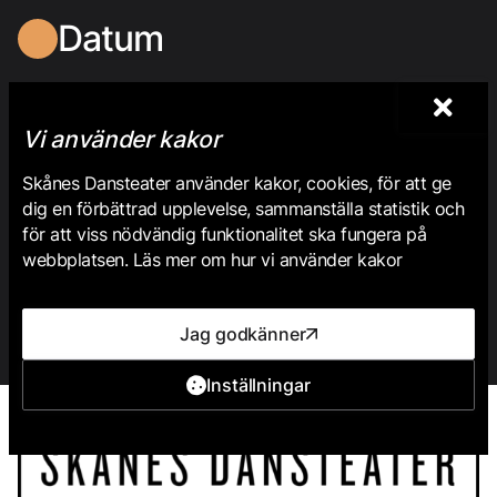
Datum
Vi använder kakor
Tisdag 27 Oktober
12:00
Skånes Dansteater använder kakor, cookies, för att ge
dig en förbättrad upplevelse, sammanställa statistik och
Via Tickster
för att viss nödvändig funktionalitet ska fungera på
webbplatsen. Läs mer om hur vi använder kakor
Jag godkänner
Inställningar