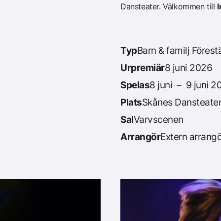
Dansteater. Välkommen till
Typ
Barn & familj Förest
Urpremiär
8 juni 2026
Spelas
8 juni – 9 juni 2
Plats
Skånes Dansteate
Sal
Varvscenen
Arrangör
Extern arrangö