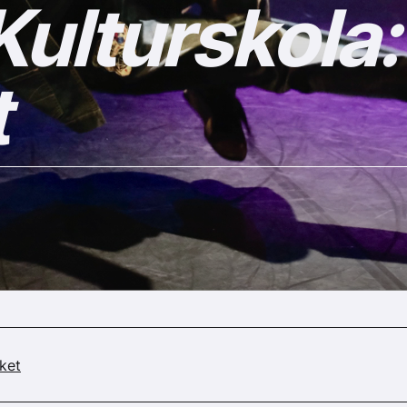
ulturskola:
t
ket