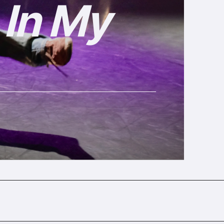
 In My