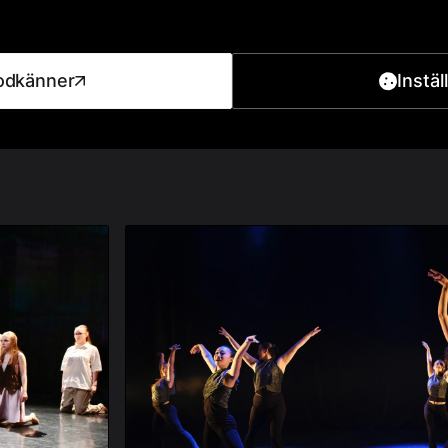
odkänner
Instäl