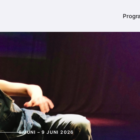
er
Heade
Progr
8 JUNI – 9 JUNI 2026