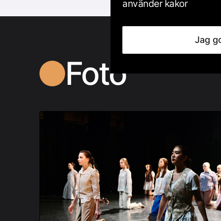
använder kakor
Jag g
Foto