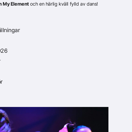
In My Element
och en härlig kväll fylld av dans!
ällningar
026
r
r