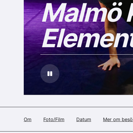
Malmö K
Elemen
pause
Om
Foto/Film
Datum
Mer om besö