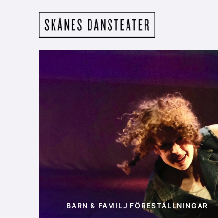
Hoppa till huvudinnehåll
Skånes Dansteat
BARN & FAMILJ FÖRESTÄLLNINGAR