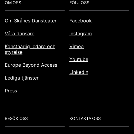
Footer
OM OSS
FÖLJ OSS
Om Skånes Dansteater
Facebook
Våra dansare
Instagram
Konstnärlig ledare och
Vimeo
styrelse
Youtube
Europe Beyond Access
LinkedIn
Lediga tjänster
Press
BESÖK OSS
KONTAKTA OSS