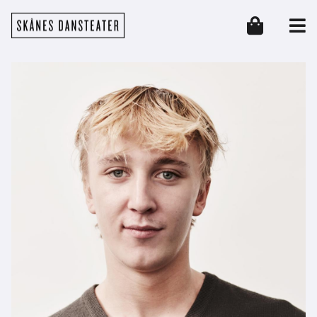
Hoppa till huvudinnehåll
Skånes Dansteater
Header