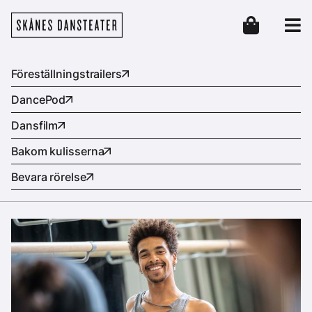
Hoppa till huvudinnehåll
Skånes Dansteater
Header
Föreställningstrailers
DancePod
Dansfilm
Bakom kulisserna
Bevara rörelse