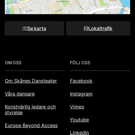
Se karta
Lokaltrafik
Footer
OM OSS
FÖLJ OSS
Om Skånes Dansteater
Facebook
Våra dansare
Instagram
Konstnärlig ledare och
Vimeo
styrelse
Youtube
Europe Beyond Access
LinkedIn