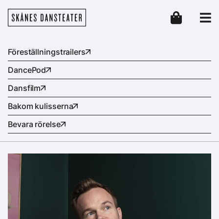
Hoppa till huvudinnehåll
Skånes Dansteater
Header
Föreställningstrailers
DancePod
Dansfilm
Bakom kulisserna
Bevara rörelse