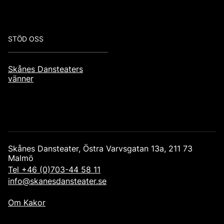
STÖD OSS
Skånes Dansteaters
vänner
Skånes Dansteater, Östra Varvsgatan 13a, 211 73
Malmö
Tel +46 (0)703-44 58 11
info@skanesdansteater.se
Post Footer
Om Kakor