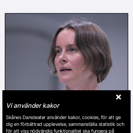
DancePod #50: Within Practice 2024
Vi använder kakor
Skånes Dansteater använder kakor, cookies, för att ge
dig en förbättrad upplevelse, sammanställa statistik och
för att viss nödvändig funktionalitet ska fungera på