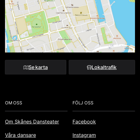
Se karta
Lokaltrafik
Footer
OM OSS
FÖLJ OSS
Om Skånes Dansteater
Facebook
Våra dansare
Instagram