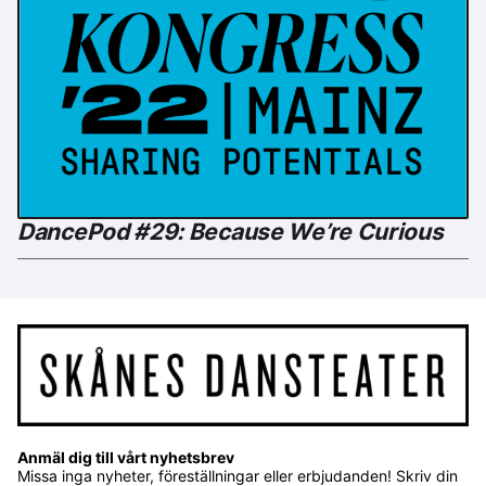
DancePod #29: Because We’re Curious
Anmäl dig till vårt nyhetsbrev
Missa inga nyheter, föreställningar eller erbjudanden! Skriv din