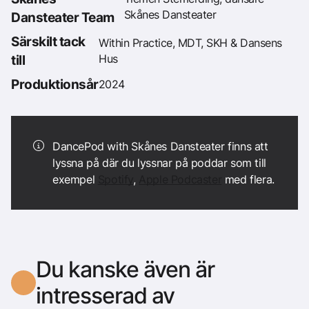
Skånes Dansteater
Dansteater Team
Särskilt tack
Within Practice, MDT, SKH & Dansens
Hus
till
Produktionsår
2024
DancePod with Skånes Dansteater finns att
lyssna på där du lyssnar på poddar som till
exempel
Spotify
,
Apple Podcaster
med flera.
Du kanske även är
intresserad av