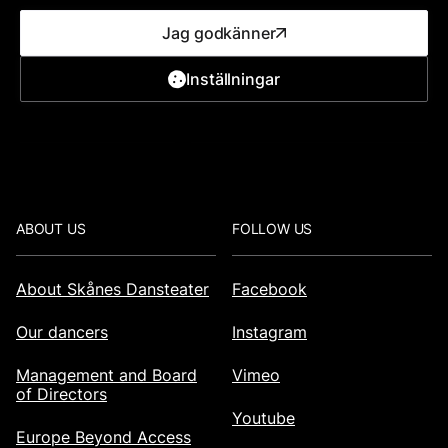
Jag godkänner
Inställningar
Map
Local transport
Footer
ABOUT US
FOLLOW US
About Skånes Dansteater
Facebook
Our dancers
Instagram
Management and Board
Vimeo
of Directors
Youtube
Europe Beyond Access