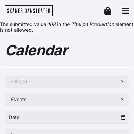
Skip to main content
Skånes Dansteater
Header
Error message
The submitted value
108
in the
Titel på Produktion
element
is not allowed.
Calendar
- Ingen -
Events