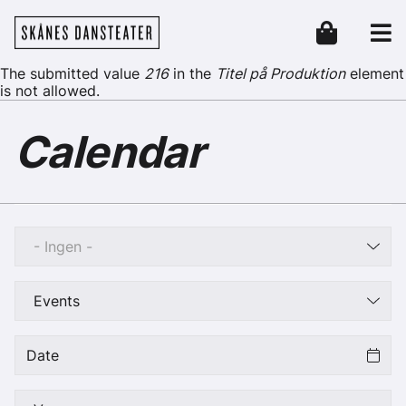
Skip to main content
Skånes Dansteater
Header
Error message
The submitted value
216
in the
Titel på Produktion
element
is not allowed.
Calendar
- Ingen -
Events