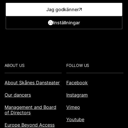
Jag godkänner
Inställningar
Map
Local transport
Footer
ABOUT US
FOLLOW US
About Skånes Dansteater
Facebook
Our dancers
Instagram
Management and Board
Vimeo
of Directors
Youtube
Europe Beyond Access