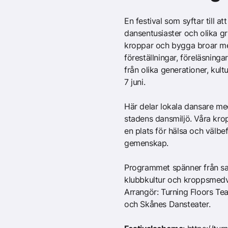
En festival som syftar till a
dansentusiaster och olika g
kroppar och bygga broar me
föreställningar, föreläsni
från olika generationer, kul
7 juni.
Här delar lokala dansare med
stadens dansmiljö. Våra krop
en plats för hälsa och välbe
gemenskap.
Programmet spänner från samt
klubbkultur och kroppsmedv
Arrangör: Turning Floors T
och Skånes Dansteater.