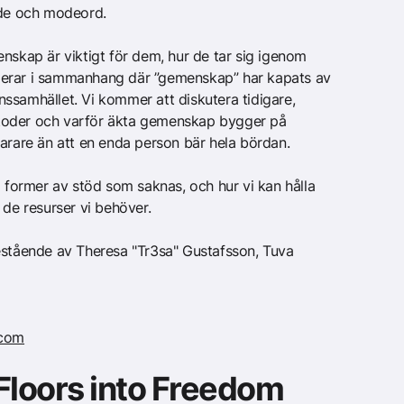
de och modeord.
nskap är viktigt för dem, hur de tar sig igenom
erar i sammanhang där ”gemenskap” har kapats av
ssamhället. Vi kommer att diskutera tidigare,
toder och varför äkta gemenskap bygger på
are än att en enda person bär hela bördan.
a former av stöd som saknas, och hur vi kan hålla
 de resurser vi behöver.
estående av Theresa "Tr3sa" Gustafsson, Tuva
.com
Floors into Freedom