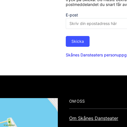
postmeddelandet du snart får av
E-post
Skicka
Skånes Dansteaters personuppgi
Footer
OM OSS
Om Skånes Dansteater