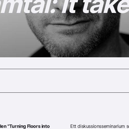
tal: It take
en "Turning Floors into
Ett diskussionsseminarium 