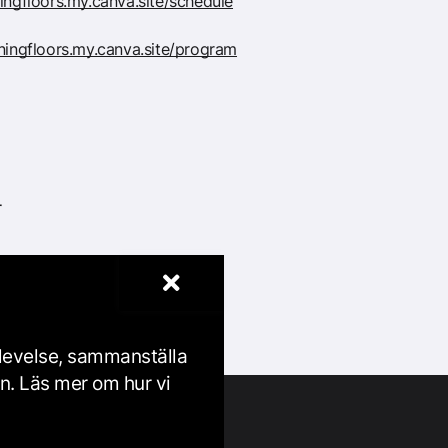
ningfloors.my.canva.site/schedule
rningfloors.my.canva.site/program
r
ng
plevelse, sammanställa
en. Läs mer om hur vi