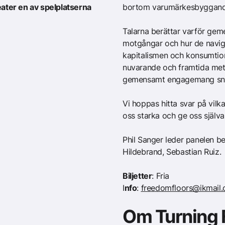
eater en av spelplatserna
bortom varumärkesbyggan
Talarna berättar varför geme
motgångar och hur de navig
kapitalismen och konsumtion
nuvarande och framtida me
gemensamt engagemang snar
Vi hoppas hitta svar på vilk
oss starka och ge oss själva
Phil Sanger leder panelen b
Hildebrand, Sebastian Ruiz.
Biljetter
: Fria
I
nfo
:
freedomfloors@ikmail
Om Turning 