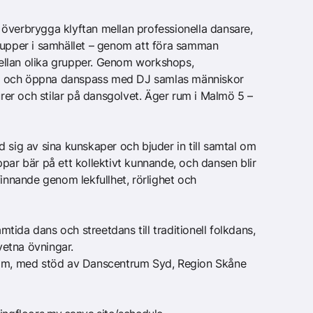
tt överbrygga klyftan mellan professionella dansare,
rupper i samhället – genom att föra samman
llan olika grupper. Genom workshops,
ngar och öppna danspass med DJ samlas människor
turer och stilar på dansgolvet. Äger rum i Malmö 5 –
 sig av sina kunskaper och bjuder in till samtal om
par bär på ett kollektivt kunnande, och dansen blir
finnande genom lekfullhet, rörlighet och
ida dans och streetdans till traditionell folkdans,
etna övningar.
eam, med stöd av Danscentrum Syd, Region Skåne