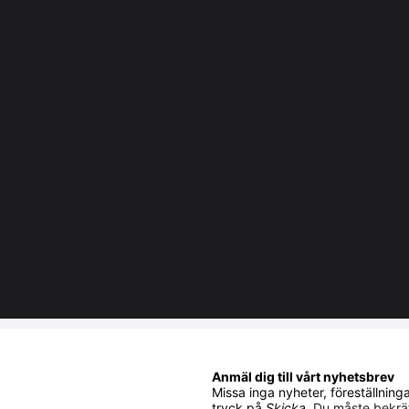
Anmäl dig till vårt nyhetsbrev
Missa inga nyheter, föreställnin
tryck på
Skicka
.
Du måste bekräf