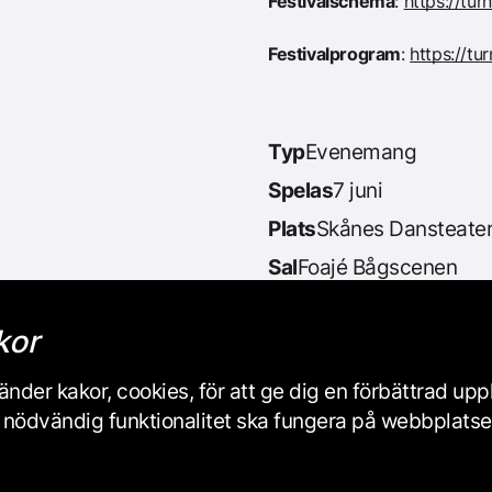
Festivalschema
:
https://tur
Festivalprogram
:
https://tu
Typ
Evenemang
Spelas
7 juni
Plats
Skånes Dansteate
Sal
Foajé Bågscenen
Längd
1 tim
kor
Arrangör
Gästevenema
nder kakor, cookies, för att ge dig en förbättrad up
iss nödvändig funktionalitet ska fungera på webbplats