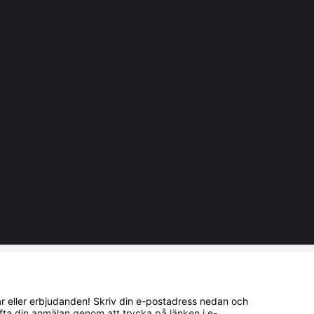
gar eller erbjudanden! Skriv din e-postadress nedan och
ta din anmälan genom att trycka på länken i e-