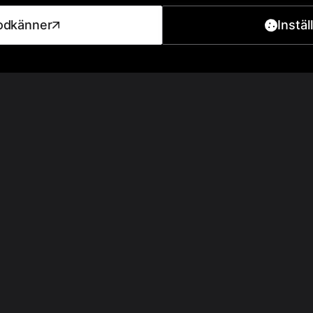
odkänner
Instäl