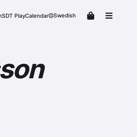
Swedish
n
SDT Play
Calendar
sson