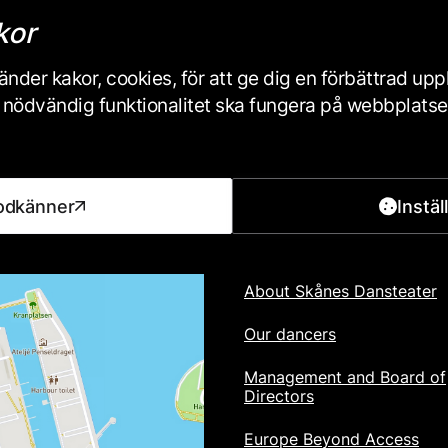
Subscribe
kor
Skånes Dansteater's Privacy Pol
nder kakor, cookies, för att ge dig en förbättrad up
iss nödvändig funktionalitet ska fungera på webbplats
odkänner
Instäl
Footer
ABOUT US
About Skånes Dansteater
Our dancers
Management and Board of
Directors
Europe Beyond Access