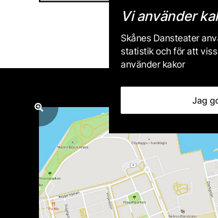
Vi använder ka
Skånes Dansteater anvä
statistik och för att v
använder kakor
Jag g