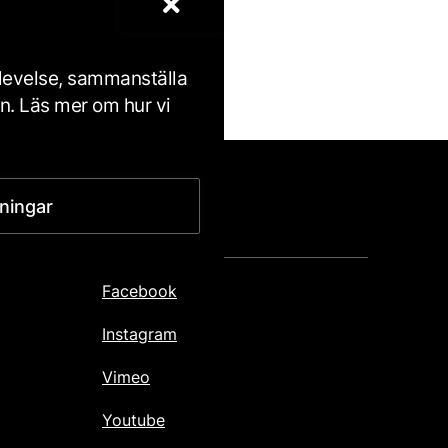
icy
.
plevelse, sammanställa
en. Läs mer om hur vi
lningar
FOLLOW US
Facebook
Instagram
Vimeo
Youtube