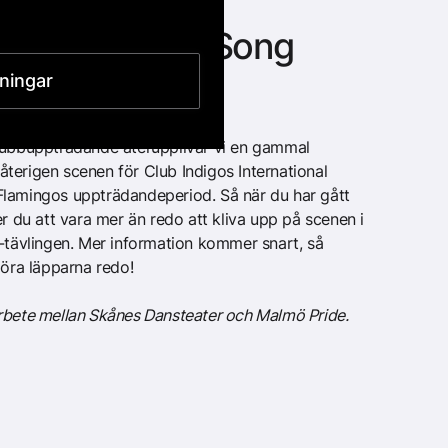
 International Song
lningar
klubbuppträdande återupplivar vi en gammal
terigen scenen för Club Indigos International
Flamingos uppträdandeperiod. Så när du har gått
du att vara mer än redo att kliva upp på scenen i
g-tävlingen. Mer information kommer snart, så
göra läpparna redo!
rbete mellan Skånes Dansteater och Malmö Pride.