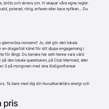
 bröts och skrevs om. Vi skapar våra egna regler.
udd, polerad, rörig, erfaren eller bara nyfiken… Du
 glamorösa nonsens? Jo, det gör den lokala
r en dragartist känd för sitt djupa engagemang i
lite för långt. Du kanske har sett henne vara värd
 på den lokala queerbaren, på Club Mermaid, eller
ockan 3 på morgonen med sina lösögonfransar
rävs. Ta bara med dig din huvudkaraktärs energi och
 pris