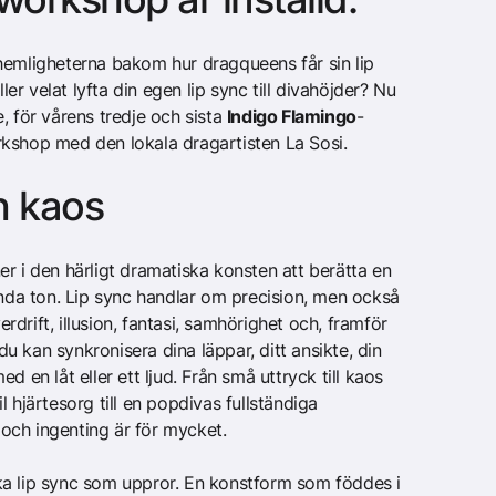
hemligheterna bakom hur dragqueens får sin lip
ller velat lyfta din egen lip sync till divahöjder? Nu
, för vårens tredje och sista
Indigo Flamingo
-
rkshop med den lokala dragartisten La Sosi.
h kaos
r i den härligt dramatiska konsten att berätta en
enda ton. Lip sync handlar om precision, men också
drift, illusion, fantasi, samhörighet och, framför
 du kan synkronisera dina läppar, ditt ansikte, din
d en låt eller ett ljud. Från små uttryck till kaos
 hjärtesorg till en popdivas fullständiga
, och ingenting är för mycket.
a lip sync som uppror. En konstform som föddes i