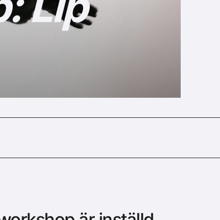
 Lip
orkshop är inställd.