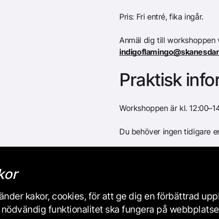
Pris: Fri entré, fika ingår.
Anmäl dig till workshoppen vi
indigoflamingo@skanesdan
Praktisk inf
Workshoppen är kl. 12:00–14:
Du behöver ingen tidigare er
Workshoppen hålls på svens
kor
Våra dansworkshoppar är til
funktionsnedsättning.
nder kakor, cookies, för att ge dig en förbättrad up
iss nödvändig funktionalitet ska fungera på webbplats
Omklädningsrum finns.