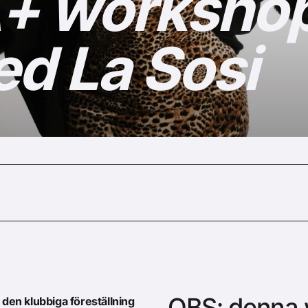
 workshop:
d La Sosi
OBS: denna w
 den klubbiga föreställning