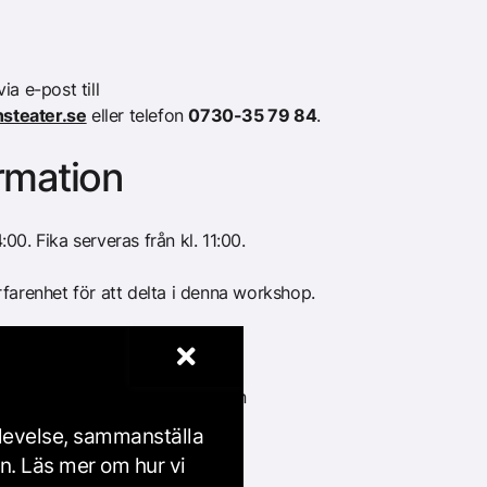
a e-post till
steater.se
eller telefon
0730-35 79 84
.
ormation
00. Fika serveras från kl. 11:00.
farenhet för att delta i denna workshop.
ka.
lgängliga för alla, med och utan
plevelse, sammanställa
en. Läs mer om hur vi