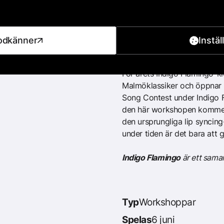
Club Indigos
Contest
odkänner
Instäl
För årets Indigo Flamingo-
Malmöklassiker och öppnar å
Song Contest under Indigo 
den här workshopen kommer 
den ursprungliga lip syncin
under tiden är det bara att 
Indigo Flamingo
är ett sama
Typ
Workshoppar
Spelas
6 juni