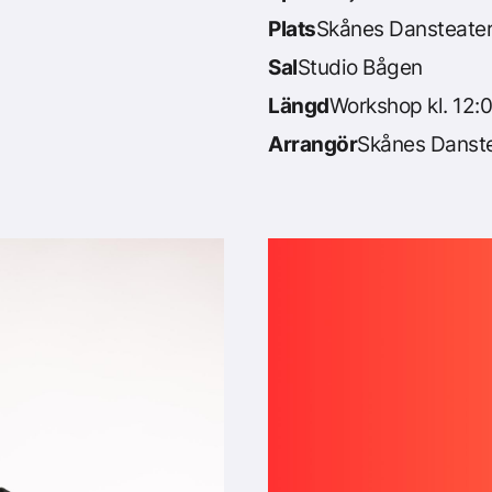
Plats
Skånes Dansteate
Sal
Studio Bågen
Längd
Workshop kl. 12:00
Arrangör
Skånes Danst