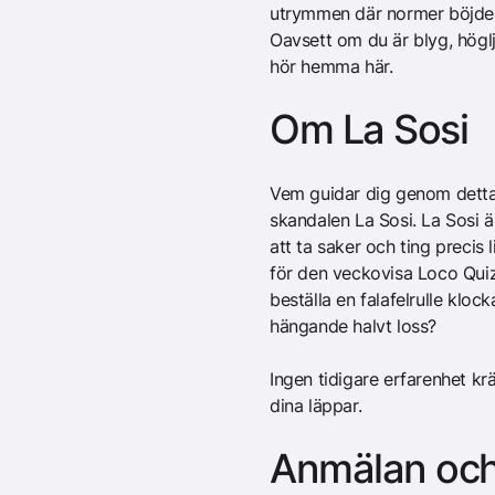
utrymmen där normer böjdes,
Oavsett om du är blyg, höglj
hör hemma här.
Om La Sosi
Vem guidar dig genom detta
skandalen La Sosi. La Sosi ä
att ta saker och ting precis 
för den veckovisa Loco Quiz
beställa en falafelrulle kl
hängande halvt loss?
Ingen tidigare erfarenhet k
dina läppar.
Anmälan och